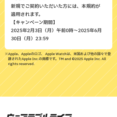
新規でご契約いただいた方には、本規約が
適用されます。
【キャンペーン期間】
2025年2月3日（月）午前0時～2025年6月
30日（月）23:59
【キャンペーン概要／ポイント進呈条件】
キャンペーン期間内に以下の条件のすべて
※Apple、Appleのロゴ、 Apple Watchは、米国および他の国々で登
録されたApple Inc.の商標です。TM and ©2025 Apple Inc. All
を満たした方にdポイント（期間・用途限
rights reserved.
定）549ポイントを進呈いたします。
＜ポイント進呈条件＞
以下の条件を全て満たした方がポイント進
呈の対象となります。
1.キャンペーン期間中にワンナンバーサー
ビスを新規でご契約いただいた方