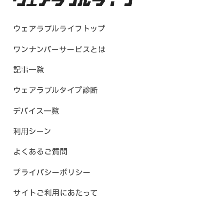
2.dポイントクラブ会員の方
※ポイント進呈時点でｄポイントクラブを
ウェアラブルライフトップ
退会されている場合はポイント進呈対象外
となります。
ワンナンバーサービスとは
記事一覧
【ポイント詳細】
ウェアラブルタイプ診断
dポイント（期間・用途限定）549ポイント
※ポイント進呈はおひとり様につき1回ま
デバイス一覧
でとなります。
利用シーン
※ｄポイント（期間・用途限定）とは、当
よくあるご質問
社のスマートフォンの購入、dマーケッ
ト、ローソン等の街のお店での利用等、幅
プライバシーポリシー
広い用途にご利用いただけますが、通常のd
サイトご利用にあたって
ポイントと異なり、利用用途が限定され、
進呈時にそれぞれ固有の有効期間が設定さ