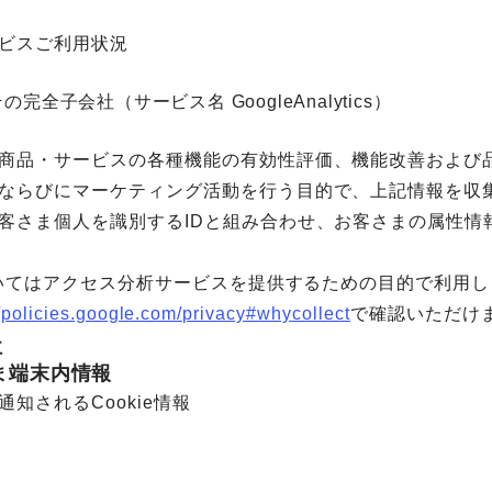
ビスご利用状況
及びその完全子会社（サービス名 GoogleAnalytics）
商品・サービスの各種機能の有効性評価、機能改善および
ならびにマーケティング活動を行う目的で、上記情報を収
客さま個人を識別するIDと組み合わせ、お客さまの属性情
においてはアクセス分析サービスを提供するための目的で利用
//policies.google.com/privacy#whycollect
で確認いただけ
社
さま端末内情報
知されるCookie情報