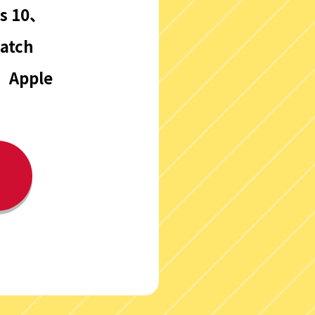
es 10、
Watch
8、Apple