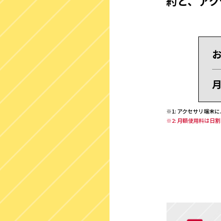
約と、アク
※1: アクセサリ端末
※2: 月額使用料は日