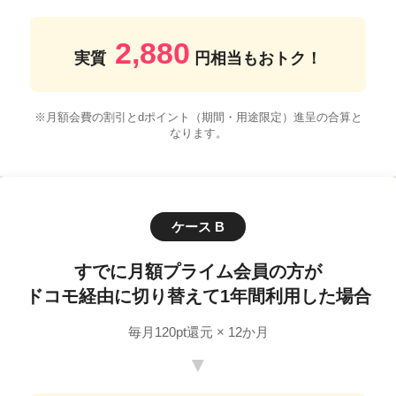
2,880
実質
円相当
もおトク！
※月額会費の割引とdポイント（期間・用途限定）進呈の合算と
なります。
ケース B
すでに月額プライム会員の方が
ドコモ経由に切り替えて
1年間利用した場合
毎月120pt還元 × 12か月
▼