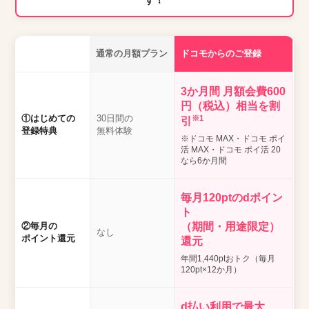
通常の月額プラン
ドコモからのご登録
3か月間 月額会費600
円（税込）相当を割
①はじめての
30日間の
※1
引
登録特典
無料体験
※ドコモ MAX・ドコモ ポイ
活 MAX・ドコモ ポイ活 20
なら6か月間
毎月120ptのdポイン
ト
②毎月の
（期間・用途限定）
なし
ポイント還元
還元
年間1,440ptおトク（毎月
120pt×12か月）
d払い利用で最大