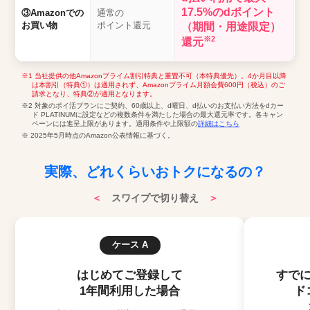
17.5%のdポイント
③Amazonでの
通常の
お買い物
ポイント還元
（期間・用途限定）
※2
還元
※1 当社提供の他Amazonプライム割引特典と重畳不可（本特典優先）。4か月目以降
は本割引（特典①）は適用されず、Amazonプライム月額会費600円（税込）のご
請求となり、特典②が適用となります。
※2 対象のポイ活プランにご契約、60歳以上、d曜日、d払いのお支払い方法をdカー
ド PLATINUMに設定などの複数条件を満たした場合の最大還元率です。各キャン
ペーンには進呈上限があります。適用条件や上限額の
詳細はこちら
※ 2025年5月時点のAmazon公表情報に基づく。
実際、どれくらいおトクになるの？
＜
スワイプで切り替え
＞
ケース A
はじめてご登録して
すで
1年間利用した場合
ド