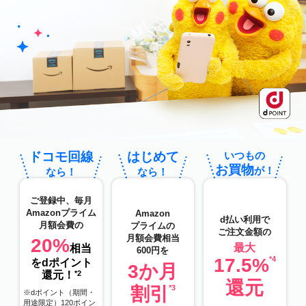
ドコモ回線
はじめて
いつもの
お買物
が！
なら！
なら！
ご登録中、毎月
Amazonプライム
Amazon
d払い利用で
月額会費の
プライムの
ご注文金額の
月額会費相当
20%
最大
相当
600円を
17.5%
*4
をdポイント
3か月
還元！
*2
還元
割引
*3
※dポイント（期間・
用途限定）120ポイン