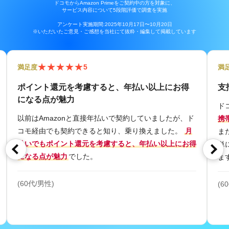
ドコモからAmazon Primeをご契約中の方を対象に、
サービス内容について5段階評価で調査を実施
アンケート実施期間:2025年10月17日〜10月20日
※いただいたご意見・ご感想を当社にて抜粋・編集して掲載しています
★
★
★
★
★
5
満足度
満
ポイント還元を考慮すると、年払い以上にお得
支
になる点が魅力
ド
以前はAmazonと直接年払いで契約していましたが、ド
携
コモ経由でも契約できると知り、乗り換えました。
月
ま
払いでもポイント還元を考慮すると、年払い以上にお得
単
になる点が魅力
でした。
ま
(60代/男性)
(6