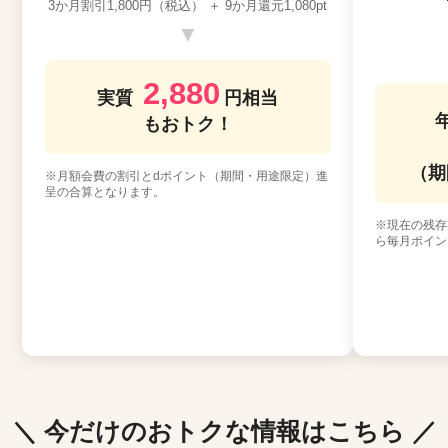
3か月割引1,800円（税込） ＋ 9か月還元1,080pt
▼
2,880
実質
円相当
もおトク！
（期
※月額会費の割引とdポイント（期間・用途限定）進
呈の合算となります。
※現在の残存
ら毎月ポイン
＼ 今だけのおトクな情報はこちら ／