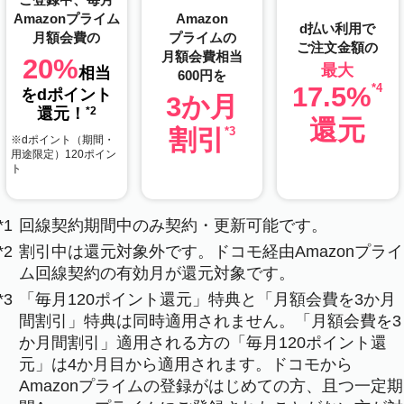
Amazonプライム
Amazon
d払い利用で
月額会費の
プライムの
ご注文金額の
月額会費相当
20%
最大
相当
600円を
17.5%
*4
をdポイント
3か月
還元！
*2
還元
割引
*3
※dポイント（期間・
用途限定）120ポイン
ト
*1
回線契約期間中のみ契約・更新可能です。
*2
割引中は還元対象外です。ドコモ経由Amazonプライ
ム回線契約の有効月が還元対象です。
*3
「毎月120ポイント還元」特典と「月額会費を3か月
間割引」特典は同時適用されません。「月額会費を3
か月間割引」適用される方の「毎月120ポイント還
元」は4か月目から適用されます。ドコモから
Amazonプライムの登録がはじめての方、且つ一定期