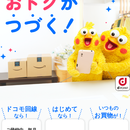
いつもの
ドコモ回線
はじめて
お買物
なら！
なら！
が！
ご登録中、毎月