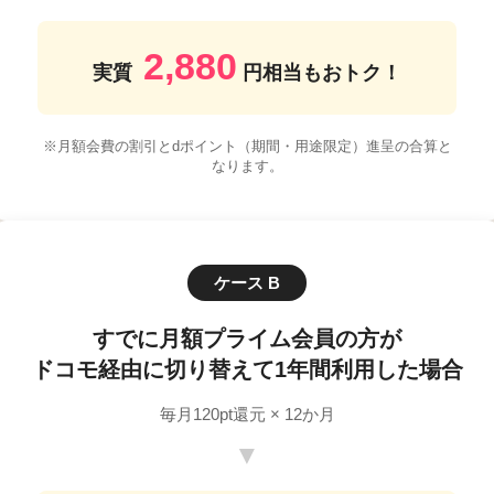
2,880
実質
円相当
もおトク！
※月額会費の割引とdポイント（期間・用途限定）進呈の合算と
なります。
ケース B
すでに月額プライム会員の方が
ドコモ経由に切り替えて
1年間利用した場合
毎月120pt還元 × 12か月
▼