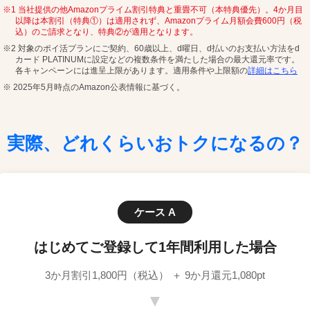
※1 当社提供の他Amazonプライム割引特典と重畳不可（本特典優先）。4か月目
以降は本割引（特典①）は適用されず、Amazonプライム月額会費600円（税
込）のご請求となり、特典②が適用となります。
※2 対象のポイ活プランにご契約、60歳以上、d曜日、d払いのお支払い方法をd
カード PLATINUMに設定などの複数条件を満たした場合の最大還元率です。
各キャンペーンには進呈上限があります。適用条件や上限額の
詳細はこちら
※ 2025年5月時点のAmazon公表情報に基づく。
実際、どれくらいおトクになるの？
ケース A
はじめてご登録して
1年間利用した場合
3か月割引1,800円（税込） ＋ 9か月還元1,080pt
▼