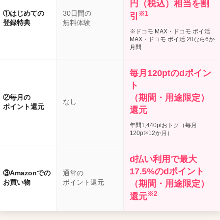
円（税込）相当を割
①はじめての
30日間の
※1
引
登録特典
無料体験
※ドコモ MAX・ドコモ ポイ活
MAX・ドコモ ポイ活 20なら6か
月間
毎月120ptのdポイン
ト
（期間・用途限定）
②毎月の
なし
ポイント還元
還元
年間1,440ptおトク（毎月
120pt×12か月）
d払い利用で最大
17.5%のdポイント
③Amazonでの
通常の
お買い物
ポイント還元
（期間・用途限定）
※2
還元