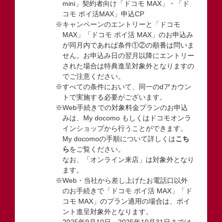
mini」契約者向け「ドコモ MAX」・「ド
コモ ポイ活MAX」申込CP
※キャンペーンのエントリーと「ドコモ
MAX」「ドコモ ポイ活 MAX」のお申込み
が同月内であれば条件①②の順番は問いま
せん。お申込み日の翌月以降にエントリー
された場合は特典進呈対象外となりますの
でご注意ください。
※すべての条件において、同一のdアカウン
トで実施する必要がございます。
※Web手続きでの対象料金プランのお申込
みは、My docomo もしくはドコモオンラ
インショップから行うことができます。
My docomoの手順について詳しくは
こち
ら
をご覧ください。
なお、「オンライン来店」は対象外となり
ます。
※Web・当社から差し上げたお電話口以外
のお手続きで「ドコモ ポイ活 MAX」「ド
コモ MAX」のプラン適用の場合は、ポイ
ント進呈対象外となります。
2025年9月10日～2025年10月31日までは