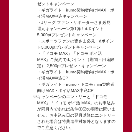
ゼントキャンペーン
・ギガライト・irumo契約者向けMAX・ポ
イ活MAX申込キャンペーン
・Jリーグ ファン・サポーターさま必見
還元キャンぺーン第1弾！dポイント
5,000ptプレゼントキャンペーン
・スポーツファンの皆さま必見 dポイン
ト5,000ptプレゼントキャンペーン
・「ドコモ MAX」「ドコモ ポイ活
MAX」ご契約でdポイント（期間・用途限
定） 2,500ptプレゼントキャンペーン
・ギガライト・irumo契約者向けMAX・ポ
イ活MAX申込CP
・ギガライト・irumo・ドコモ mini契約者
向けMAX・ポイ活MAX申込CP
※キャンペーンのエントリーと「ドコモ
MAX」「ドコモ ポイ活 MAX」のお申込み
が同月内であれば条件①②の順番は問いま
せん。お申込み日の翌月以降にエントリー
された場合は特典進呈対象外となりますの
でご注意ください。