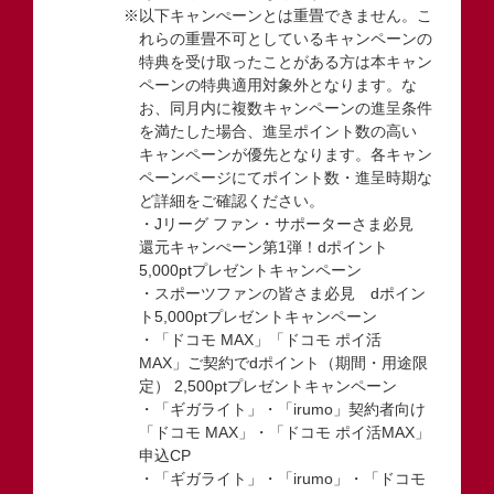
※以下キャンぺーンとは重畳できません。こ
れらの重畳不可としているキャンペーンの
特典を受け取ったことがある方は本キャン
ペーンの特典適用対象外となります。な
お、同月内に複数キャンペーンの進呈条件
を満たした場合、進呈ポイント数の高い
キャンペーンが優先となります。各キャン
ペーンページにてポイント数・進呈時期な
ど詳細をご確認ください。
・Jリーグ ファン・サポーターさま必見
還元キャンぺーン第1弾！dポイント
5,000ptプレゼントキャンペーン
・スポーツファンの皆さま必見 dポイン
ト5,000ptプレゼントキャンペーン
・「ドコモ MAX」「ドコモ ポイ活
MAX」ご契約でdポイント（期間・用途限
定） 2,500ptプレゼントキャンペーン
・「ギガライト」・「irumo」契約者向け
「ドコモ MAX」・「ドコモ ポイ活MAX」
申込CP
・「ギガライト」・「irumo」・「ドコモ