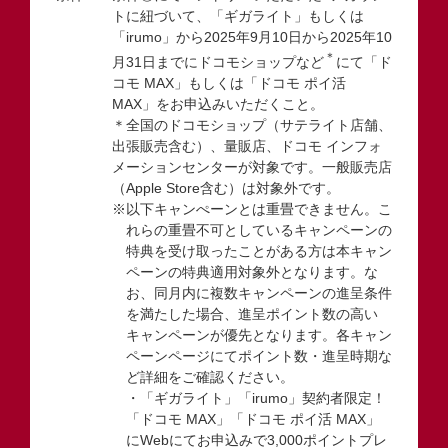
トに紐づいて、「ギガライト」もしくは
「irumo」から2025年9月10日から2025年10
＊
月31日までにドコモショップなど
にて「ド
コモ MAX」もしくは「ドコモ ポイ活
MAX」をお申込みいただくこと。
＊全国のドコモショップ（サテライト店舗、
出張販売含む）、量販店、ドコモ インフォ
メーションセンターが対象です。一般販売店
（Apple Store含む）は対象外です。
※以下キャンぺーンとは重畳できません。こ
れらの重畳不可としているキャンペーンの
特典を受け取ったことがある方は本キャン
ペーンの特典適用対象外となります。な
お、同月内に複数キャンペーンの進呈条件
を満たした場合、進呈ポイント数の高い
キャンペーンが優先となります。各キャン
ペーンページにてポイント数・進呈時期な
ど詳細をご確認ください。
・「ギガライト」「irumo」契約者限定！
「ドコモ MAX」「ドコモ ポイ活 MAX」
にWebにてお申込みで3,000ポイントプレ