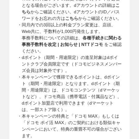
となる場合がございます。dアカウントの詳細は
こ
ちら
からご確認ください。dアカウントのID／パス
ワードをお忘れの方は
こちら
からご確認ください。
同月内での3回以上の料金プラン変更は、店頭、
Web共に、手数料が1,000円発生します。
事務手数料についての詳細は、
各種手続きに関わる
事務手数料を改定 | お知らせ | NTTドコモ
をご確認
ください。
dポイント（期間・用途限定）の進呈対象はdポイ
ントクラブ会員限定です（ドコモビジネスメンバー
ズ会員は対象外です）。
本キャンペーンで獲得できるポイントは、dポイン
ト（期間・用途限定）となります。dポイント（期
間・用途限定）は、ドコモコンテンツ（dマーケッ
トなど）、ドコモ商品（携帯電話・付属品など）、
dポイント加盟店で利用できます（dマーケット
は、一部ストア除く）。
本キャンペーンの特典と「ドコモ MAX」もしくは
「ドコモ ポイ活 MAX」のご契約における類似キャ
ンペーンにおいて、特典の重畳不可の場合がござい
ます。