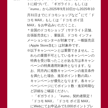
トに紐づいて、「ギガライト」もしくは
「irumo」から2025年9月10日から2025年10
＊
月31日までにドコモショップなど
にて「ド
コモ MAX」もしくは「ドコモ ポイ活
MAX」をお申込みいただくこと。
＊全国のドコモショップ（サテライト店舗、
出張販売含む）、量販店、ドコモ インフォ
メーションセンターが対象です。一般販売店
（Apple Store含む）は対象外です。
※以下キャンぺーンとは重畳できません。こ
れらの重畳不可としているキャンペーンの
特典を受け取ったことがある方は本キャン
ペーンの特典適用対象外となります。な
お、同月内に複数キャンペーンの進呈条件
を満たした場合、進呈ポイント数の高い
キャンペーンが優先となります。各キャン
ペーンページにてポイント数・進呈時期な
ど詳細をご確認ください。
・「ギガライト」「irumo」契約者限定！
「ドコモ MAX」「ドコモ ポイ活 MAX」
にWebにてお申込みで3,000ポイントプレ