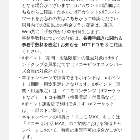
となる場合がございます。dアカウントの詳細は
こ
ちら
からご確認ください。dアカウントのID／パス
ワードをお忘れの方は
こちら
からご確認ください。
同月内での3回以上の料金プラン変更は、店頭、
Web共に、手数料が1,000円発生します。
事務手数料についての詳細は、
各種手続きに関わる
事務手数料を改定 | お知らせ | NTTドコモ
をご確認
ください。
dポイント（期間・用途限定）の進呈対象はdポイ
ントクラブ会員限定です（ドコモビジネスメンバー
ズ会員は対象外です）。
本キャンペーンで獲得できるポイントは、dポイン
ト（期間・用途限定）となります。dポイント（期
間・用途限定）は、ドコモコンテンツ（dマーケッ
トなど）、ドコモ商品（携帯電話・付属品など）、
dポイント加盟店で利用できます（dマーケット
は、一部ストア除く）。
本キャンペーンの特典と「ドコモ MAX」もしくは
「ドコモ ポイ活 MAX」のご契約における類似キャ
ンペーンにおいて、特典の重畳不可の場合がござい
ます。