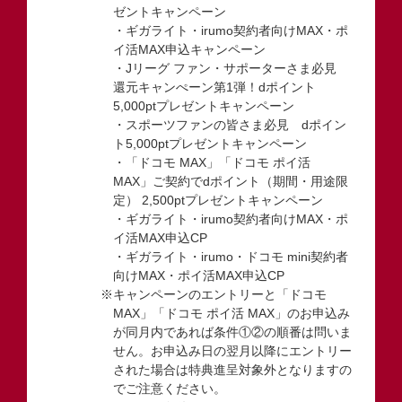
ゼントキャンペーン
・ギガライト・irumo契約者向けMAX・ポ
イ活MAX申込キャンペーン
・Jリーグ ファン・サポーターさま必見
還元キャンぺーン第1弾！dポイント
5,000ptプレゼントキャンペーン
・スポーツファンの皆さま必見 dポイン
ト5,000ptプレゼントキャンペーン
・「ドコモ MAX」「ドコモ ポイ活
MAX」ご契約でdポイント（期間・用途限
定） 2,500ptプレゼントキャンペーン
・ギガライト・irumo契約者向けMAX・ポ
イ活MAX申込CP
・ギガライト・irumo・ドコモ mini契約者
向けMAX・ポイ活MAX申込CP
※キャンペーンのエントリーと「ドコモ
MAX」「ドコモ ポイ活 MAX」のお申込み
が同月内であれば条件①②の順番は問いま
せん。お申込み日の翌月以降にエントリー
された場合は特典進呈対象外となりますの
でご注意ください。