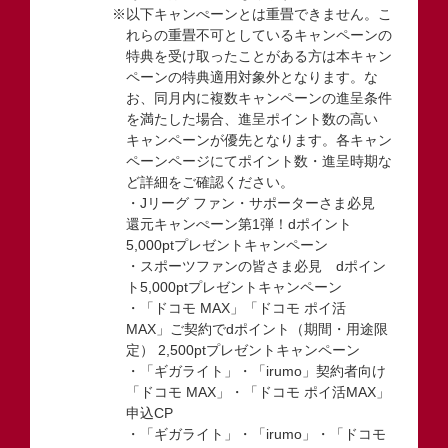
※以下キャンぺーンとは重畳できません。こ
れらの重畳不可としているキャンペーンの
特典を受け取ったことがある方は本キャン
ペーンの特典適用対象外となります。な
お、同月内に複数キャンペーンの進呈条件
を満たした場合、進呈ポイント数の高い
キャンペーンが優先となります。各キャン
ペーンページにてポイント数・進呈時期な
ど詳細をご確認ください。
・Jリーグ ファン・サポーターさま必見
還元キャンぺーン第1弾！dポイント
5,000ptプレゼントキャンペーン
・スポーツファンの皆さま必見 dポイン
ト5,000ptプレゼントキャンペーン
・「ドコモ MAX」「ドコモ ポイ活
MAX」ご契約でdポイント（期間・用途限
定） 2,500ptプレゼントキャンペーン
・「ギガライト」・「irumo」契約者向け
「ドコモ MAX」・「ドコモ ポイ活MAX」
申込CP
・「ギガライト」・「irumo」・「ドコモ