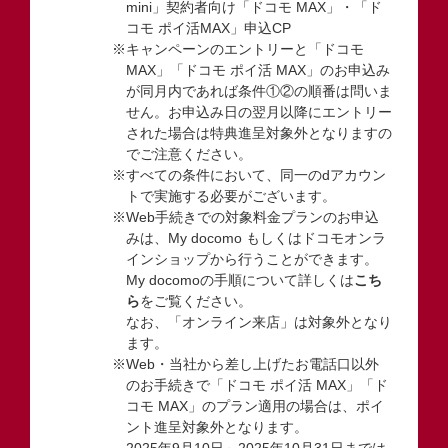
mini」契約者向け「ドコモ MAX」・「ド
コモ ポイ活MAX」申込CP
※キャンペーンのエントリーと「ドコモ
MAX」「ドコモ ポイ活 MAX」のお申込み
が同月内であれば条件①②の順番は問いま
せん。お申込み日の翌月以降にエントリー
された場合は特典進呈対象外となりますの
でご注意ください。
※すべての条件において、同一のdアカウン
トで実施する必要がございます。
※Web手続きでの対象料金プランのお申込
みは、My docomo もしくはドコモオンラ
インショップから行うことができます。
My docomoの手順について詳しくは
こち
ら
をご覧ください。
なお、「オンライン来店」は対象外となり
ます。
※Web・当社から差し上げたお電話口以外
のお手続きで「ドコモ ポイ活 MAX」「ド
コモ MAX」のプラン適用の場合は、ポイ
ント進呈対象外となります。
2025年9月10日～2025年10月31日までは