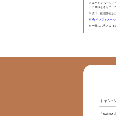
※本キャンペーンに
に登録をさせてい
※後日、配信停止設
※
Myインフォメー
※一部のお客さまは
キャンペ
「exim