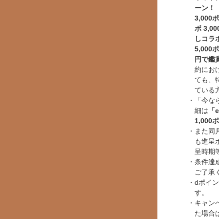
ーン！
3,00
ボ 3,
しコラボ
5,00
円で鑑
約にお
ても、
ている
「今な
細は
「e
1,00
また同
も進呈
呈時期
条件達
ご了承
dポイ
す。
キャン
た場合