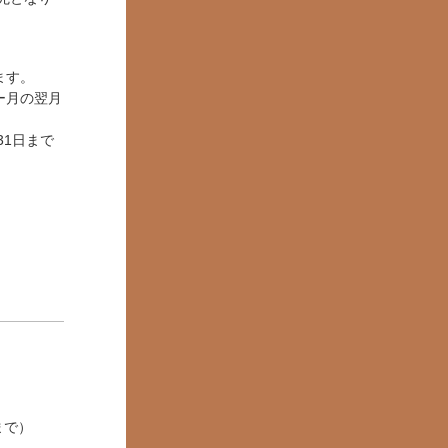
ます。
ー月の翌月
31日まで
まで）