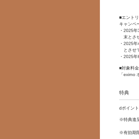
■エント
キャンペ
・202
末とさ
・2025
とさせ
・202
■対象料
「eximo
特典
dポイント
※特典進
※有効期限