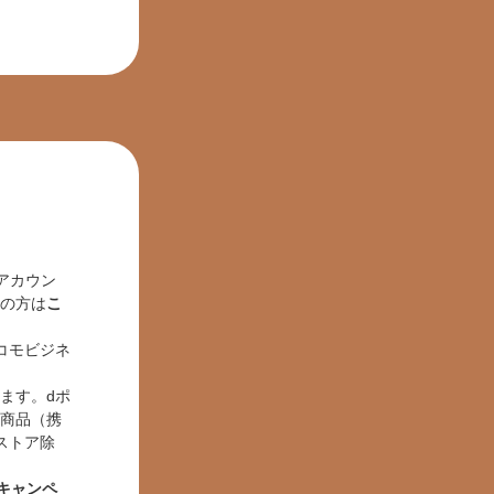
アカウン
れの方は
こ
コモビジネ
ます。dポ
モ商品（携
ストア除
トキャンペ