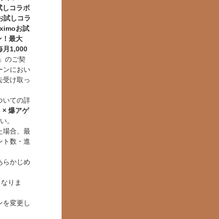
oお試しコラボ
moお試しコラ
eximoお試
ン！最大
月1,000
o」のご契
ーンにおい
去受け取っ
ついての詳
o × 爆アゲ
い。
た場合、最
ント数・進
あらかじめ
となりま
ンを変更し