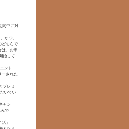
期間中に対
内、かつ、
のどちらで
合は、お申
が開始して
のエント
リーされた
ホ プレミ
ただいてい
トキャン
込みで
イ活」
優先となり