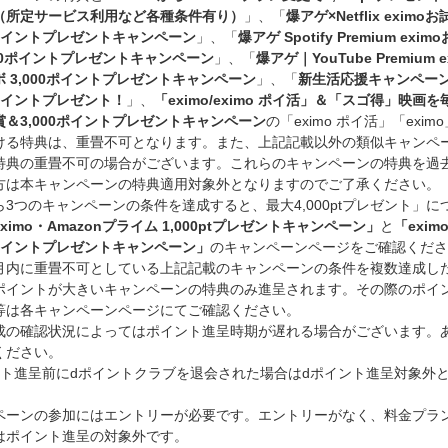
（所定サービス利用など各種条件有り）
」、「
爆アゲ×Netflix exim
0ポイントプレゼントキャンペーン
」、「
爆アゲ Spotify Premium exi
000ポイントプレゼントキャンペーン
」、「
爆アゲ｜YouTube Premium 
 3,000ポイントプレゼントキャンペーン
」、「
新生活応援キャンペー
0ポイントプレゼント！
」、
「eximo/eximo ポイ活」＆「スゴ得」映画を毎
賞＆3,000ポイントプレゼントキャンペーン
の「eximo ポイ活」「exim
ける特典は、重畳不可となります。また、上記記載以外の類似キャンペ
特典の重畳不可の場合がございます。これらのキャンペーンの特典を過
方は本キャンペーンの特典適用対象外となりますのでご了承ください。
ら3つのキャンペーンの条件を達成すると、最大4,000ptプレゼント」に
ximo・Amazonプライム 1,000ptプレゼントキャンペーン」
と
「exim
0ポイントプレゼントキャンペーン」
のキャンペーンページをご確認くださ
月内に重畳不可としている上記記載のキャンペーンの条件を複数達成し
ポイントが大きいキャンペーンの特典のみ進呈されます。その際のポイ
等は各キャンペーンページにてご確認ください。
成の確認状況によってはポイント進呈時期が遅れる場合がございます。
ください。
ント進呈前にdポイントクラブを退会された場合はdポイント進呈対象外
ペーンの参加にはエントリーが必要です。エントリーがなく、料金プラ
はポイント進呈の対象外です。