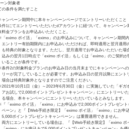
ペーン対象者
ての条件を満たすこと
キャンペーン期間中に本キャンペーンページでエントリーいただくこと
条件1にてエントリーいただいたdアカウントに紐づいて、キャンペーン
象料金プランをお申込みいただくこと。
※「eximo ポイ活」「eximo」のお申込みについて、キャンペーン期間
エントリー有効期限内にお申込みいただければ、即時適用と翌月適用
も特典の対象となります。ただし、翌月適用でお申込みいただいた場
込みの翌月1日時点で「eximo ポイ活」もしくは「eximo」のご契約
いることが条件です。
※条件2の対象料金プランのお申込み日の当月末までにキャンペーンへ
リーが完了していることが必要です。お申込み日の翌月以降にエント
場合は特典対象外となりますのでご注意ください。
※2021年10月1日（金）～2023年6月30日（金）に実施していた「ギガ
アお試しで2,000ポイントプレゼントキャンペーン」にエントリーい
る場合、本キャンペーンにエントリーいただいているとみなします。
※『「eximo ポイ活」「eximo」にお申込みで2,000ポイントプレゼン
ペーン』と『【Web手続き限定】「eximo ポイ活」「eximo」にお申
5,000ポイントプレゼントキャンペーン』は重畳適用できません。
両方にエントリーしている場合は、『【Web手続き限定】「eximo ポ
「eximo」にお申込みで5,000ポイントプレゼントキャンペーン』を