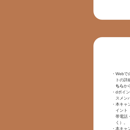
Web
トの詳
ちら
か
dポイ
スメン
本キャ
イント
帯電話
く）。
本キャ