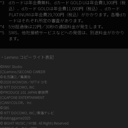
*3
dカードは年会費無料、dカード GOLD Uは年会費3,300円（税
込）、dカード GOLDは年会費11,000円（税込）、dカード
PLATINUMは年会費29,700円（税込）がかかります。各種dカ
ードはそれぞれ所定の審査があります。
*4
5分超過後は22円／30秒の通話料金が発生します。
*5
SMS、他社接続サービスなどへの発信は、別途料金がかかり
ます。
・Lemino コピーライト表記
©FANY Studio
(C)Lemino/SECOND CAREER
©北方謙三／集英社
©2026 WOWOW／NTTドコモ
© NTT DOCOMO, INC.
©PRODUCE 101 JAPAN 新世界
(C)LAPONE ENTERTAINMENT
(C)ANYCOLOR， Inc.
©SBS
© NTT DOCOMO, INC./東海テレビ
©datinggame2025
© BIGHIT MUSIC / HYBE. All Rights Reserved.