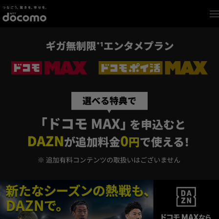
新たにドコモを契約する方
次の3つからご希望の契約方法をお選びください。
プラン特典
料金プラン
お申込み手続き
SIMのみで契約する
よくあるご質問
キャンペーンのエントリーはこちら
お問い合わせ先
機種（iPhone）を一緒に購入する
ドコモの選べるプラン