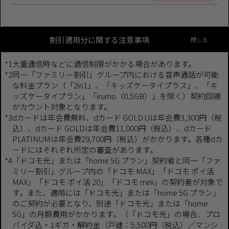
割引適用分に関する注意事項
*1
大量通信時などに通信制限がかかる場合があります。
*2
同一「ファミリー割引」グループ内における音声通話が可能
な料金プラン（「2in1」、「キッズケータイプラス」、「キ
ッズケータイプラン」「irumo（0.5GB）」を除く）契約回線
がカウント対象となります。
*3
dカードは年会費無料、dカード GOLD Uは年会費3,300円（税
込）、dカード GOLDは年会費11,000円（税込）、dカード
PLATINUMは年会費29,700円（税込）がかかります。各種dカ
ードにはそれぞれ所定の審査があります。
*4
「ドコモ光」または「home 5G プラン」契約者と同一「ファ
ミリー割引」グループ内の「ドコモ MAX」「ドコモ ポイ活
MAX」「ドコモ ポイ活 20」「ドコモ mini」の契約者が対象で
す。また、適用には「ドコモ光」または「home 5G プラン」
のご契約が必要となり、別途「ドコモ光」または「home
5G」の月額費用がかかります。（「ドコモ光」の場合、プロ
バイダ込・1ギガ・解約金（戸建：5,500円（税込）／マンシ