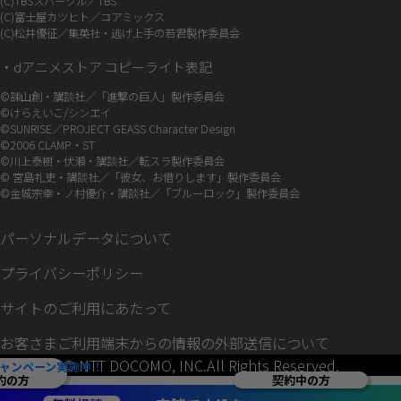
(C)TBSスパークル／TBS
(C)富士屋カツヒト／コアミックス
(C)松井優征／集英社・逃げ上手の若君製作委員会
・dアニメストア コピーライト表記
©諫山創・講談社／「進撃の巨人」製作委員会
©けらえいこ/シンエイ
©SUNRISE／PROJECT GEASS Character Design
©2006 CLAMP・ST
©川上泰樹・伏瀬・講談社／転スラ製作委員会
© 宮島礼吏・講談社／「彼女、お借りします」製作委員会
©金城宗幸・ノ村優介・講談社／「ブルーロック」製作委員会
パーソナルデータについて
プライバシーポリシー
サイトのご利用にあたって
お客さまご利用端末からの情報の外部送信について
© NTT DOCOMO, INC.All Rights Reserved.
ャンペーン実施中！
契約中の方
約の方