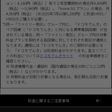
ョン：4,180円（税込））有で２年定期契約の場合月4,400円
（税込）～5,940円（税込）。「home 5G プラン」の場合、月
4,950円（税込）（※2025年7月以降5,280円）と別途HR01／
HR02のご購入が必要）。
*5
同一「ファミリー割引」グループ内に、「ドコモでんき」の
ペア回線（「ドコモでんき」と対になる携帯電話回線）が含
まれている場合、同一「ファミリー割引」グループ内の対象
料金プランを契約する各回線に対してそれぞれ割引が適用と
なります。適用には「ドコモでんき」のご契約が必要とな
り、「ドコモでんき」は別途料金がかかります。各エリアご
との料金については
ドコモでんきサイト
の料金単価表をご
確認ください。
※ 別途機種代金・通話料（国内通話の場合30秒ごとに22円
（税込））などがかかります。
※ 月額料金が日割り計算となる場合は、割引額も日割り計算
となります。
料金に関するご注意事項