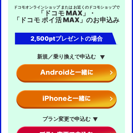
方。
ドコモ
合計5,000ポイント
（5か月間、毎月
ドコモオンラインショップ または お近くのドコモショップで
mini（4GB）
（5か月間、毎月
2,800ポイント進呈）
「ドコモ MAX」・
1,000ポイント進呈）
■特典詳細
合計10,000ポイント
ドコモ ポイ活
dポイント（期間・用途限定） 2,500ポイント
「ドコモ ポイ活 MAX」のお申込み
（5か月間、毎月
20
（dポイント（期間・用途限定）の有効期限は進呈月の 翌々
2,000ポイント進呈）
月末 までを予定しております。）
※「dポイント（期間・用途限定）」の詳細については、当
※ポイント還元時にdポイントクラブ会員であることが必要
社のホームページまたはdポイントクラブサイトにてお確か
2,500ptプレゼントの場合
です。
めください。
本キャンペーンにおいて、ドコモ miniをSIMのみ契約（のり
■特典進呈時期
かえ（MNP））されたお客さまへのポイント進呈額を、以
新規／乗り換えで申込む
応募条件を満たした月の翌々月末に進呈いたします。
下に変更しました。
【変更①】
※ポイントの進呈状況は、dポイントクラブサイトにてご確
2025年9月20日（土曜）0時以降に、ドコモオンラインショ
認ください。有人チャットにお問い合わせいただいた場合
ップでドコモ miniをSIMのみ契約（のりかえ（MNP））し
でもそれ以上のご案内はできません。
たお客さま
※進呈されるポイント数および、進呈ポイント数が変更とな
・ドコモ mini（10GB）への「のりかえ（MNP）」
る日程は、今後改定される場合がございます。最新の情報
変更前：10,000ポイント → 変更後：20,000ポイント
を本ページ上でご確認の上、エントリーいただくようお願
・ドコモ mini（4GB）への「のりかえ（MNP）」
いいたします。
変更前：10,000ポイント → 変更後：15,000ポイント
※dポイント（期間・用途限定）とは、当社のスマートフォ
ンの購入、dマーケット、ローソンなどの街のお店での利
【変更②】
用など、幅広い用途にご利用いただけますが、通常のdポ
2025年10月15日（水曜）0時以降に、ドコモオンラインシ
イントと異なり、利用用途が限定され、進呈時にそれぞれ
プラン変更で申込む
ョップでドコモ mini（4GB）をSIMのみ契約（のりかえ
固有の有効期間が設定されています。
※ポイントは回線に基づいているdアカウントへ付与しま
（MNP））したお客さま
・ドコモ mini（4GB）への「のりかえ（MNP）」
す。
変更前：15,000ポイント → 変更後：20,000ポイント