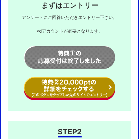
・ギガライト・irumo契約者向けMAX・ポイ活MAX申込キャ
まずはエントリー
件にキャンペーンエントリーを追加いたします。
ンペーン
・適応開始日
そのほか実施月が重複するキャンペーンについて、重複した
2026年6月1日（月曜）0時以降に、対象の料金プランを申込
アンケートにご回答いただきエントリー下さい。
当選適用ができない場合がございます。同月内に複数施策
み・ご契約される方が対象となります。
の進呈条件を満たした場合、進呈ポイント数の高い施策が
なお、2026年5月31日（日曜）までに適用条件を満たし、対
優先となります。その際のポイント数・進呈時期等は各キ
象の料金プランを申込み・ご契約されたお客さまのうち、対
※dアカウントが必要となります。
ャンペーンページにてご確認ください。
象の料金プランの利用開始（開通）手続きが2026年6月にな
※ご応募に際しては、本規約に記載の「■特典詳細」、「■
ったお客さまについては、エントリーは不要です。
特典進呈時期」および「■注意事項」も必ずご確認くださ
変更前の適用条件で、特典進呈をいたします。
い。
※本キャンペーンへのエントリーは「ドコモ MAX」または
■進呈ポイント
「ドコモ ポイ活 MAX」の1契約あたり、1回限り有効で
dポイント（期間・用途限定）
す。
お申込みの料金プランによって進呈額が異なります。​
※下記の場合は進呈対象外となります。
個人名義でのご契約の場合は、適用条件を満たし対象の料金
・下記プラン変更手続きの場合は進呈対象外となります。
プランの利用開始（開通）手続きを行った翌々月から、特典
「ドコモ MAX」から「ドコモ ポイ活 MAX」へのプラン変
を5分割して、毎月進呈いたします。
※進呈タイミングは、本ページの応募方法「STEP3」をご確
更
「ドコモ ポイ活 MAX」から「ドコモ MAX」へのプラン変
認ください。
更
・エントリー時のdアカウントと「ドコモ MAX」「ドコモ
ポイ活 MAX」お申込み時に使用したdアカウントが異なっ
料金プラン
新規契約
のりかえ（MNP）
ている場合。
ドコモ MAX
合計10,000ポイント
・エントリーの翌々月以降に「ドコモ MAX」・「ドコモ ポ
ドコモ ポイ活
（5か月間、毎月
合計20,000ポイント
イ活MAX」開通した、または「ドコモ MAX」・「ドコモ
MAX
2,000ポイント進呈）
（5か月間、毎月
ポイ活 MAX」開通日の翌月以降にエントリーした場合。
ドコモ
4,000ポイント進呈）
STEP2
・法人名義の回線契約の場合。
mini（10GB）
・ポイント進呈時点においてdポイントクラブ会員でない
合計14,000ポイント