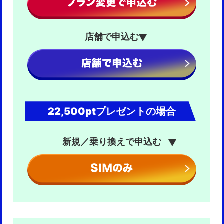
■注意事項
・本規約違反があった場合、また本キャンペーンの応募条件
【変更③】
を満たさなくなった場合は、本キャンペーンへの参加および
2026年1月21日（水曜）0時以降に、ドコモオンラインショ
店舗で申込む
特典の進呈は無効となることがあります。
ップでドコモ mini（4GB）をSIMのみ契約（のりかえ
・キャンペーン期間終了後のエントリー内容の変更はお受け
（MNP））したお客さま
できません。また、エントリー受付状況に関するお問い合わ
・ドコモ mini（4GB）への「のりかえ（MNP）」
せにはお答えいたしかねますので、あらかじめご了承くださ
変更前：20,000ポイント → 変更後：14,000ポイント
い。
・当社は、次に掲げる場合、あらかじめ本キャンペーンサイ
■特典進呈時期
トに掲載するなど、当社が適切と判断する方法により周知を
ご契約におけるポイント進呈イメージは、本ページの応募方
することにより、本規約の内容を変更することができるもの
法「STEP3」をご確認ください。
とします。本規約が変更された場合、変更日以降は、当該変
更後の規約が、すべての応募者と当社との間で適用されるも
22,500ptプレゼントの場合
＜重要なお知らせ＞
のとします。
2026年4月1日（水曜）0時より、本キャンペーンの特典で
1.本規約の変更が、応募者の一般の利益に適合するとき。
あるdポイント（期間・用途限定）の進呈方法を一括進呈か
2.本規約の変更が、応募者が本キャンペーンに応募した目的
ら分割進呈に変更いたします。特典進呈合計額に変更はござ
に反せず、かつ、変更の必要性、変更後の内容の相当性そ
新規／乗り換えで申込む
いません。
の他の変更に係る事情に照らして合理的なものであると
（変更前）
き。
・当社は、本キャンペーンの適切な運営を妨げる事由が生じ
利用開始（開通）手続きの翌々月に特典を一括進呈
た場合またはこれに類する状況が生じた場合その他本キャン
（変更後）
ペーンを継続し難い事由が生じた場合、いつでも本キャンペ
利用開始（開通）手続きの翌々月以降、特典を5分割して、
ーンを中止し、または延期することができるものとします。
毎月進呈
・当社は、応募者が本キャンペーンに応募したことに起因す
・適用開始日：2026年4月1日（水曜）0時以降に、本キャ
る損害・不利益については責任を負いません。
ンペーンの適用条件を満たした方が対象になります。
・当社のネットワーク環境の不具合やシステムメンテナンス
などにより応募ができなかった場合であっても、当社は責任