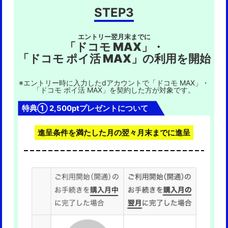
を負いかねますのであらかじめご了承ください。
■ご注意事項
STEP3
・本キャンペーンに関し当社が損害賠償責任を負う場合であ
・以下の場合、本キャンペーンへの参加および特典の進呈は
っても、その責任の範囲は、当社に故意または重大な過失が
無効となります。
あるときを除き、通常生ずべき直接かつ現実の損害（逸失利
エントリー翌月末までに
益を除きます）に限られるものとします。
（ア）特典進呈前に上記進呈条件を満たさなくなった場合
「ドコモ MAX」・
（イ）不正に特典の進呈を受ける目的をもって複数のエント
リーを行った場合その他不正行為が行われたと当社が判断
「ドコモ ポイ活 MAX」の利用を開始
■応募者の情報の取扱い
した場合
当社は、本キャンペーンの運営に関連して取得した応募者の
（ウ）本キャンペーン参加条件に違反する行為があった場
個人情報を、キャンペーン応募条件を満たしていることの確
合、またはそのおそれがあると当社が判断した場合
認、応募者への連絡、抽選、賞品の発送等、本キャンペーン
※エントリー時に入力したdアカウントで「ドコモ MAX」・
・特典の進呈は、1回線につき1回限りとなります。また、1
「ドコモ ポイ活 MAX」を
契約した方が対象です。
の運営に関する目的のために利用するほか、今後の商品開
アカウントにつき1回のみまでが進呈対象になります。過去
発・サービス向上およびキャンペーン実施の検討の目的で、
本キャンペーン進呈を受けた場合は進呈対象外となります。
当該目的に必要な範囲に限り利用する場合があります。ま
特典① 2,500ptプレゼントについて
・SIMカードご契約後、ご契約いただいた回線の機種購入を
た、その他キャンペーンなど当社からの情報提供に関する目
行った場合に割引適用ができない場合がございます。
的のために利用する場合があります。
・進呈するポイントは「dポイント（期間・用途限定）」と
なお、当社は、応募者の個人情報の流出・漏えいの防止、そ
進呈条件を満たした月の翌々月末までに進呈
なります。 dポイント（期間・用途限定）は進呈月を1か月
の他個人情報の安全管理のために必要かつ適切な処置を講じ
目として24か月目の末日までご利用になれます。詳しくはd
るものとし、法令等に基づく正当な理由がある場合を除き、
ポイントクラブサイトをご覧ください。
応募者の同意なしに目的外での利用および第三者（業務委託
・同期間中に開催中の「他社からドコモ mini（4GB）への
先を除く）への提供はいたしません。
お乗り換えでdポイント5,610ポイント進呈キャンペーン」は
本キャンペーンと併用して参加可能です。その他、本キャン
■その他
ペーンと同期間に開催中の「他社からドコモ miniへのお乗り
・システムメンテナンスなどでキャンペーンにエントリー出
換えを対象としたキャンペーン」と本キャンペーンは併用し
来ない場合がございますので、あらかじめご注意ください。
て参加ができません。本キャンペーンと併用して「他社から
・エントリー者が本キャンペーンに応募するための費用（イ
ドコモ miniへのお乗り換えを対象としたキャンペーン」
ンターネット通信料など）はすべて応募者の負担になりま
（「他社からドコモ mini（4GB）へのお乗り換えでdポイン
す。
ト5,610ポイント進呈キャンペーン」 」を除く）に参加され