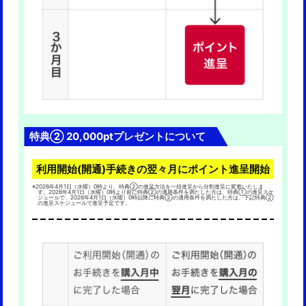
※後日、配信停止設定を行う場合は受信したメールから変更
ができます。
※
Myインフォメールに関する注釈事項
※一部のお客さまはMyインフォメールに登録されないことが
ございますが、本キャンペーンのエントリーには影響ござ
いません。
特典② 20,000ptプレゼントについて
利用開始(開通)手続きの翌々月にポイント進呈開始
※2026年4月1日（水曜）0時より、特典②の進呈方法を一括進呈から分割進呈に変更いたしま
す。2026年4月1日（水曜）0時より前に特典②の適用条件を満たした方は、特典①の進呈スケ
ジュールで、2026年4月1日（水曜）0時以降に特典②の適用条件を満たした方は、下記特典②
の進呈スケジュールで進呈予定です。