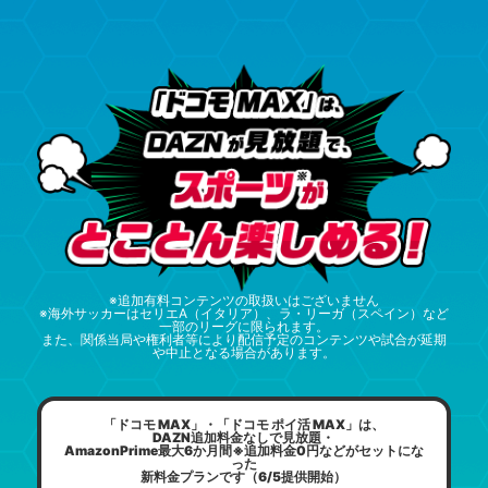
※追加有料コンテンツの取扱いはございません
※海外サッカーはセリエA（イタリア）、ラ・リーガ（スペイン）など
一部のリーグに限られます。
また、関係当局や権利者等により配信予定のコンテンツや試合が延期
や中止となる場合があります。
「ドコモ MAX」・「ドコモ ポイ活 MAX」は、
DAZN追加料金なしで見放題・
AmazonPrime最大6か月間※追加料金0円などがセットにな
った
新料金プランです（6/5提供開始）