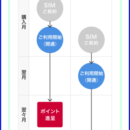
・キャンペーン期間終了後に、同様のキャンペーンを実施す
た場合、 「他社からドコモ miniへのお乗り換えを対象とし
る可能性があります。
たキャンペーン」を優先して特典進呈いたします。
・本キャンペーンにエントリーいただくと、ドコモからのお
・当社は、本キャンペーン（SIMのみ契約でdポイントプレ
トクな情報やお役立ち情報をお知らせするMyインフォメー
ゼントキャンペーン）の運営に関連して取得した応募者の個
ルに、自動的に登録をさせていただきます。
人情報を、特典の進呈条件を満たしていることの確認、応募
※後日、配信停止設定を行う場合は受信したメールから変更
者へのご連絡、抽選およびプレゼントの発送等、本キャンペ
が可能です。
ーンの運営に関する目的のために利用する場合があります。
Myインフォメールに関する注釈事項
なお、当社は、応募者の個人情報の流出・漏えいの防止、そ
※一部のお客さまはMyインフォメールに登録されないことが
の他個人情報の安全管理のために必要かつ適切な処置を講じ
ございますが、本キャンペーンのエントリーには影響ござい
るものとし、法令等に基づく正当な理由がある場合を除き、
ません。
応募者の同意なしに目的外での利用および第三者（業務委託
先を除く）への提供はいたしません。
キャンペーンコード：MKS0004
・当社は、本キャンペーンの適切な運営を妨げる事由または
これに類する事由が生じた場合、その他本キャンペーンを継
続し難い事由が生じた場合、いつでも本キャンペーンを中断
し、または延期することができるものとします。
・当社または第三者の機器または設備の不具合やシステムメ
ンテナンス等により本キャンペーンへの参加ができなかった
場合であっても、当社は責任を負いかねます。あらかじめご
了承ください。
・応募者が本キャンペーンに応募するための費用（インター
ネット通信料等）はすべて応募者のご負担になります。
・施策期間終了後に、同様のキャンペーンを実施する可能性
がございます。
・本キャンペーンにエントリーいただくと、ドコモからのお
トクな情報やお役立ち情報をお知らせする
Myインフォメー
ル
に、自動的に登録をさせていただきます。