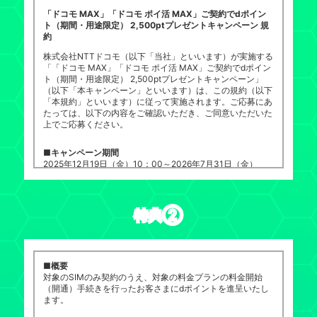
「ドコモ MAX」「ドコモ ポイ活 MAX」ご契約でdポイン
ト（期間・用途限定） 2,500ptプレゼントキャンペーン 規
約
株式会社NTTドコモ（以下「当社」といいます）が実施する
「「ドコモ MAX」「ドコモ ポイ活 MAX」ご契約でdポイン
ト（期間・用途限定） 2,500ptプレゼントキャンペーン」
（以下「本キャンペーン」といいます）は、この規約（以下
「本規約」といいます）に従って実施されます。ご応募にあ
たっては、以下の内容をご確認いただき、ご同意いただいた
上でご応募ください。
■キャンペーン期間
2025年12月19日（金）10：00～2026年7月31日（金）
23：59
＜重要なお知らせ＞
本キャンペーンを7月31日に終了いたします。
2026年7月中に本キャンペーンにエントリーされたお客さ
特典②
まにつきましては、2026年8月末までに「ドコモ MAX」
「ドコモ ポイ活 MAX」への開通、プラン変更が適用された
場合も、本キャンペーンの進呈対象となります。
■概要
■キャンペーン概要／応募条件
対象のSIMのみ契約のうえ、対象の料金プランの料金開始
以下の応募条件のすべてを満たした応募者へ、dポイント
（開通）手続きを行ったお客さまにdポイントを進呈いたし
（期間・用途限定）2,500ポイントを、条件を満たした月の
ます。
翌々月末までに進呈いたします。