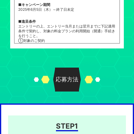
＜応募条件＞
■キャンペーン期間
①キャンペーン期間中に、対象プラン（「ドコモ MAX」ま
2025年6月5日（木）～終了日未定
たは「ドコモ ポイ活 MAX」）の回線契約に紐づくdアカ
ウントで本キャンペーンページよりエントリーすること。
■進呈条件
※同月内に再エントリーできません。
エントリーの上、エントリー当月または翌月までに下記適用
②エントリー月の翌月末までに、対象プラン（「ドコモ
条件で契約し、対象の料金プランの利用開始（開通）手続き
MAX」または「ドコモ ポイ活 MAX」）いずれかを契約開
を行うこと。
始（開通）すること。
①対象のご契約
※SIMカードを選択の場合、商品は最短3日程度でお届けとな
ドコモオンラインショップでのSIMのみ契約（新規契約・
り、商品受け取り後にドコモ MAX・ドコモ ポイ活 MAX
のりかえ（MNP））
開通の手続きが可能となりますので、ご注意ください。
②対象の料金プラン
※2025年12月25日修正・適用開始（12月にエントリーされ
ドコモ MAX・ドコモ ポイ活 MAX・ドコモ mini・ドコモ
た方は、12/1～1/31に対象プランを契約開始(開通)された
ポイ活 20
方がキャンペーン対象となります）
③契約名義
※下記キャンペーンの進呈条件を満たしている方もしくはポ
個人名義
応募方法
イントを受け取られている方は本キャンペーンの特典適用
※対象の料金プランを契約する際に使用するdアカウントで
対象外となりますのでご了承ください。
のエントリーが必要です。
・Jリーグ ファン・サポーターさま必見 還元キャンペーン第
※対象の料金プラン利用開始（開通）手続き後のエントリー
1弾！dポイント5,000ptプレゼントキャンペーン
については、利用開始手続きを行った月の月末までにエン
・スポーツファンのみなさま必見 dポイント5,000ptプレゼ
トリーした場合、特典進呈対象となります。
ントキャンペーン
※SIMカードを選択の場合、商品は最短3日程度でお届けとな
・「ギガライト」「irumo」契約者限定！「ドコモ MAX」
り、商品受け取り後にドコモ MAX・ドコモ ポイ活 MAX
「ドコモ ポイ活 MAX」にWebにてお申込みで3,000ポイ
開通の手続きが可能となりますので、ご注意ください。
ントプレゼントキャンペーン
・「ギガライト」「irumo」契約者限定！「ドコモ MAX」
STEP1
「ドコモ ポイ活 MAX」にWebエントリー＆ドコモショッ
＜重要なお知らせ＞
プなどにてお申込みでdポイントプレゼント！
2026年6月1日（月曜）0時より、本キャンペーンの適用条