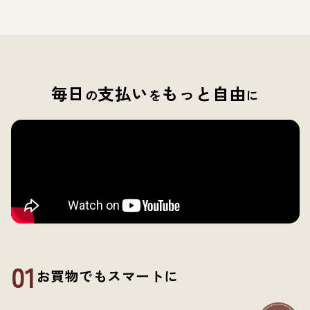
毎日
支払い
もっと自由
の
を
に
01
お買物でもスマートに