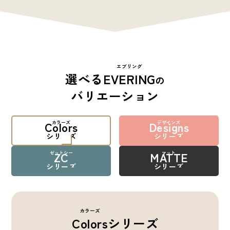
エブリング
選べる
EVERING
の
バリエーション
Colors
Designs
カラーズ
デザインズ
シリーズ
シリーズ
ZC
MATTE
ゼットシー
マット
シリーズ
シリーズ
カラーズ
Colors
シリーズ