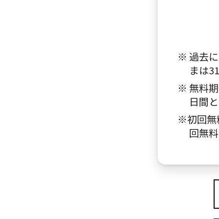
※ 過去に
まは3
※ 無料期
日間と
※初回無
回無料