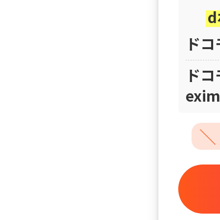
ドコモ
ドコモ
exi
＼