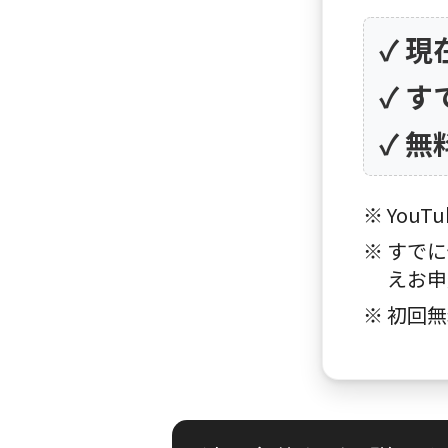
✓ 
✓ 
✓ 
※ You
※ すで
えお申
※ 初回