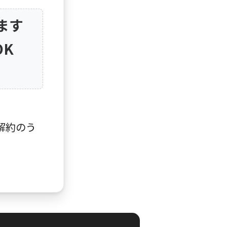
ます
OK
解約のう