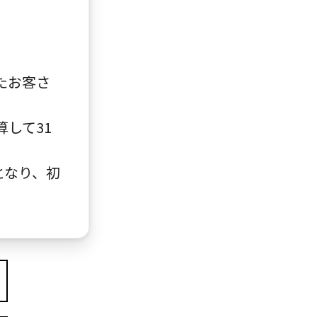
いたお客さ
算して31
となり、初