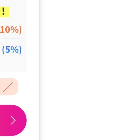
！
(10%)
t
(5%)
 ／