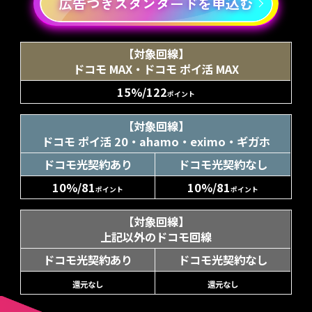
広告つきスタンダードを申込む
【対象回線】
ドコモ MAX・ドコモ ポイ活 MAX
15%/122
ポイント
【対象回線】
ドコモ ポイ活 20・ahamo・eximo・ギガホ
ドコモ光契約あり
ドコモ光契約なし
10%/81
10%/81
ポイント
ポイント
【対象回線】
上記以外のドコモ回線
ドコモ光契約あり
ドコモ光契約なし
還元なし
還元なし