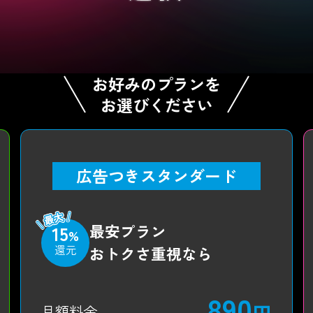
お好みのプランを
お選びください
広告つきスタンダード
最安プラン
15
%
還元
おトクさ重視なら
890
円
月額料金