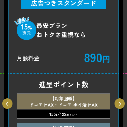
広告つきスタンダード
最安プラン
15
%
還元
おトクさ重視なら
890
円
月額料金
進呈ポイント数
【対象回線】
ドコモ MAX・ドコモ ポイ活 MAX
15%/122
ポイント