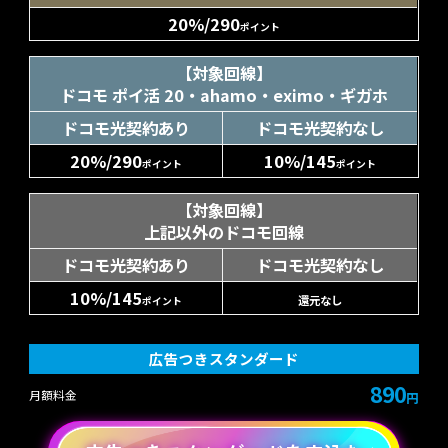
20%/290
ポイント
【対象回線】
ドコモ ポイ活 20・ahamo・eximo・ギガホ
ドコモ光契約あり
ドコモ光契約なし
20%/290
10%/145
ポイント
ポイント
【対象回線】
上記以外のドコモ回線
ドコモ光契約あり
ドコモ光契約なし
10%/145
還元なし
ポイント
広告つきスタンダード
890
月額料金
円