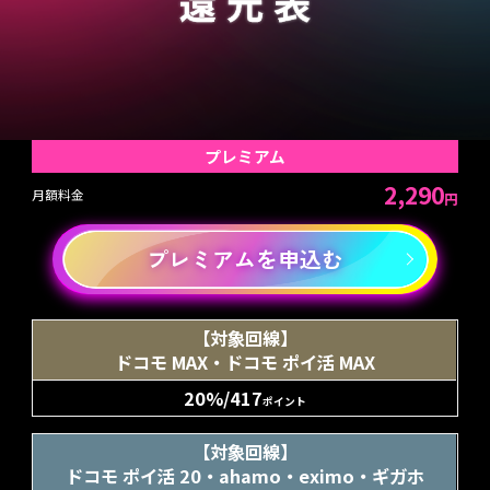
プレミアム
2,290
月額料金
円
プレミアムを申込む
【対象回線】
ドコモ MAX・ドコモ ポイ活 MAX
20%/417
ポイント
【対象回線】
ドコモ ポイ活 20・ahamo・eximo・ギガホ