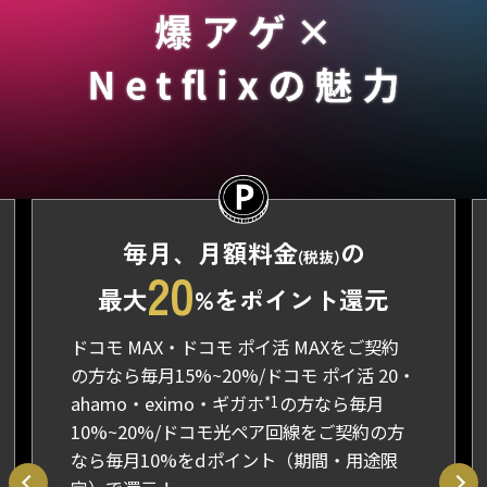
毎月、月額料金
の
(税抜)
20
最大
%をポイント還元
ドコモ MAX・ドコモ ポイ活 MAXをご契約
の方なら毎月15%~20%/ドコモ ポイ活 20・
ahamo・eximo・ギガホ
*1
の方なら毎月
10%~20%/ドコモ光ペア回線をご契約の方
なら毎月10%をdポイント（期間・用途限