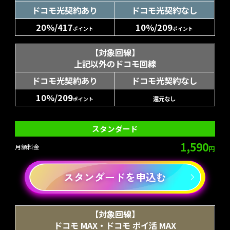
ドコモ光契約あり
ドコモ光契約なし
20%/417
10%/209
ポイント
ポイント
【対象回線】
上記以外のドコモ回線
ドコモ光契約あり
ドコモ光契約なし
10%/209
還元なし
ポイント
スタンダード
1,590
月額料金
円
スタンダードを申込む
【対象回線】
ドコモ MAX・ドコモ ポイ活 MAX