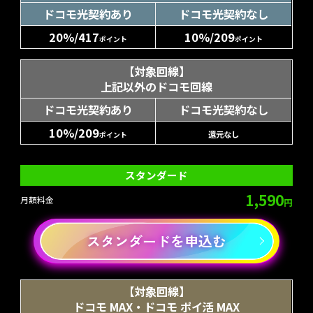
ドコモ光契約あり
ドコモ光契約なし
20%/417
10%/209
ポイント
ポイント
【対象回線】
上記以外のドコモ回線
ドコモ光契約あり
ドコモ光契約なし
10%/209
還元なし
ポイント
スタンダード
1,590
月額料金
円
スタンダードを申込む
【対象回線】
ドコモ MAX・ドコモ ポイ活 MAX