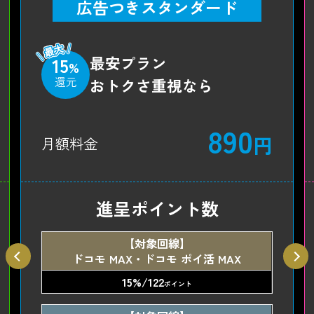
広告つきスタンダード
最安プラン
15
%
還元
おトクさ重視なら
890
円
月額料金
進呈ポイント数
【対象回線】
ドコモ MAX・ドコモ ポイ活 MAX
15%/122
ポイント