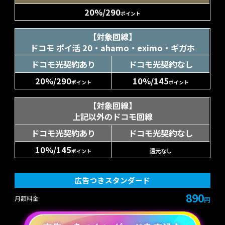
20%/290
ポイント
【対象回線】
ドコモ ポイ活 20・ahamo・eximo・ギガホ
ドコモ光契約あり
ドコモ光契約なし
20%/290
10%/145
ポイント
ポイント
【対象回線】
上記以外のドコモ回線
ドコモ光契約あり
ドコモ光契約なし
10%/145
還元なし
ポイント
広告つきスタンダード
890
月額料金
円