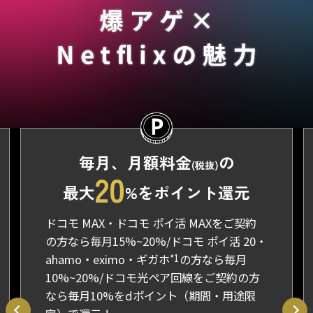
毎月、月額料金
の
(税抜)
20
最大
%をポイント還元
ドコモ MAX・ドコモ ポイ活 MAXをご契約
の方なら毎月15%~20%/ドコモ ポイ活 20・
ahamo・eximo・ギガホ
*1
の方なら毎月
10%~20%/ドコモ光ペア回線をご契約の方
なら毎月10%をdポイント（期間・用途限