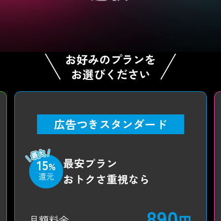
お好みのプランを
お選びください
広告つきスタンダード
最安プラン
15
%
還元
おトクさ重視なら
890
円
月額料金