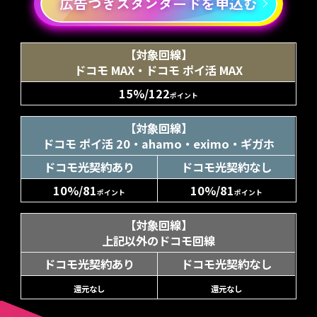
広告つきスタンダードを申込む
【対象回線】
ドコモ MAX・ドコモ ポイ活 MAX
15%/122
ポイント
【対象回線】
ドコモ ポイ活 20・ahamo・eximo・ギガホ
ドコモ光契約あり
ドコモ光契約なし
10%/81
10%/81
ポイント
ポイント
【対象回線】
上記以外のドコモ回線
ドコモ光契約あり
ドコモ光契約なし
還元なし
還元なし