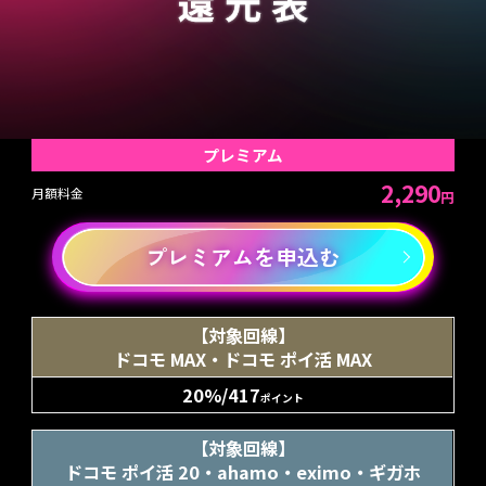
プレミアム
2,290
月額料金
円
プレミアムを申込む
【対象回線】
ドコモ MAX・ドコモ ポイ活 MAX
20%/417
ポイント
【対象回線】
ドコモ ポイ活 20・ahamo・eximo・ギガホ