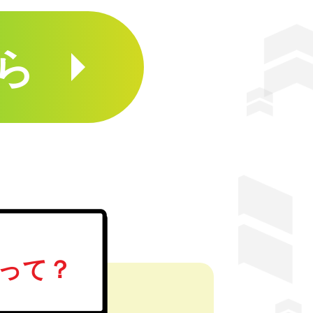
ら
って？