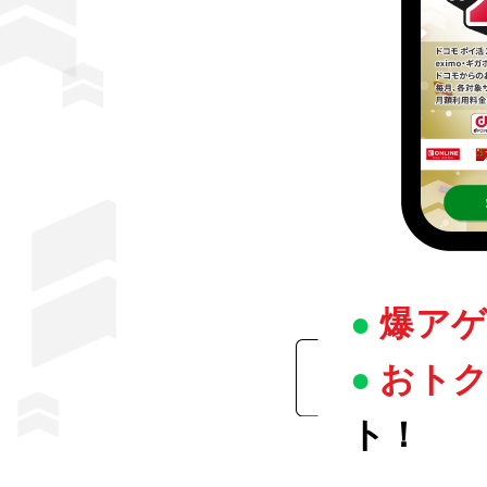
●
爆アゲ
●
おト
ト！