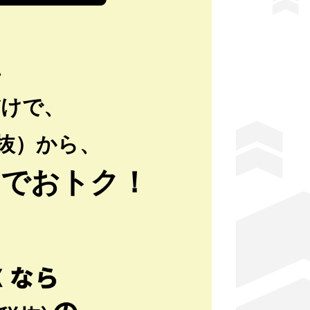
、
だけで、
抜）から、
元でおトク！