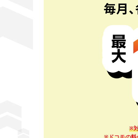
※
※ドコモの料