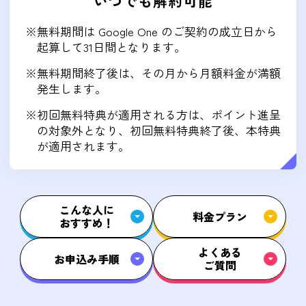
い
つ
で
も
解約可能
※無料期間は Google One のご契約の成立日から
起算して31日間となります。
※無料期間終了後は、その月から月額料金が満額
発生します。
※初回無料特典が適用される方は、ポイント進呈
の対象外となり、初回無料特典終了後、本特典
が適用されます。
こんな人に
料金プラン
おすすめ！
よくある
お申込み手順
ご質問