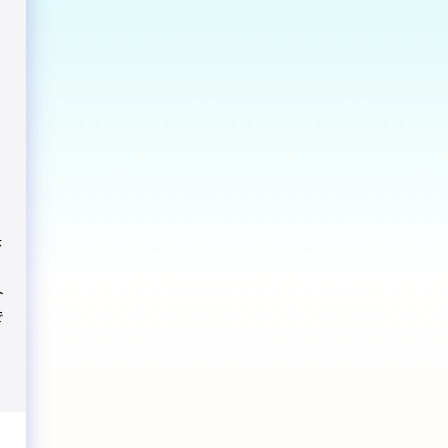
序
ト
で