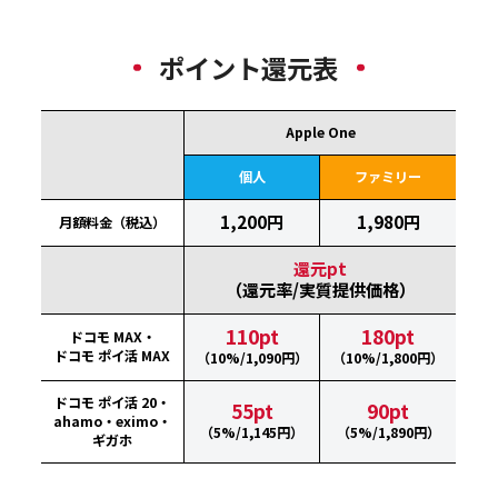
ポイント還元表
Apple One
個人
ファミリー
1,200円
1,980円
月額料金（税込）
還元pt
（還元率/実質提供価格）
110pt
180pt
ドコモ MAX・
ドコモ ポイ活 MAX
（10%/1,090円）
（10%/1,800円）
ドコモ ポイ活 20・
55pt
90pt
ahamo・eximo・
（5%/1,145円）
（5%/1,890円）
ギガホ