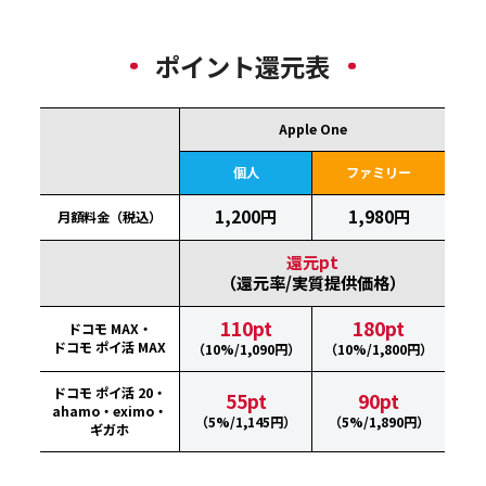
ポイント還元表
Apple One
個人
ファミリー
1,200円
1,980円
月額料金（税込）
還元pt
（還元率/実質提供価格）
110pt
180pt
ドコモ MAX・
ドコモ ポイ活 MAX
（10%/1,090円）
（10%/1,800円）
ドコモ ポイ活 20・
55pt
90pt
ahamo・eximo・
（5%/1,145円）
（5%/1,890円）
ギガホ