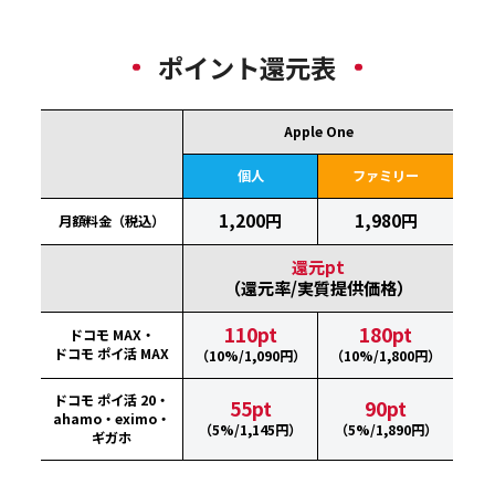
ポイント還元表
Apple One
個人
ファミリー
1,200円
1,980円
月額料金（税込）
還元pt
（還元率/実質提供価格）
110pt
180pt
ドコモ MAX・
ドコモ ポイ活 MAX
（10%/1,090円）
（10%/1,800円）
ドコモ ポイ活 20・
55pt
90pt
ahamo・eximo・
（5%/1,145円）
（5%/1,890円）
ギガホ