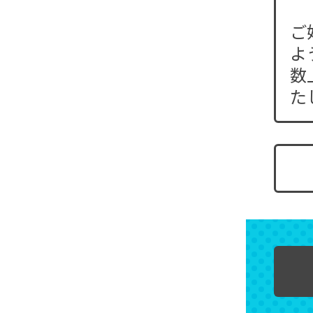
ご
よ
数
た