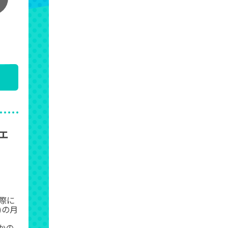
エ
際に
)の月
かの