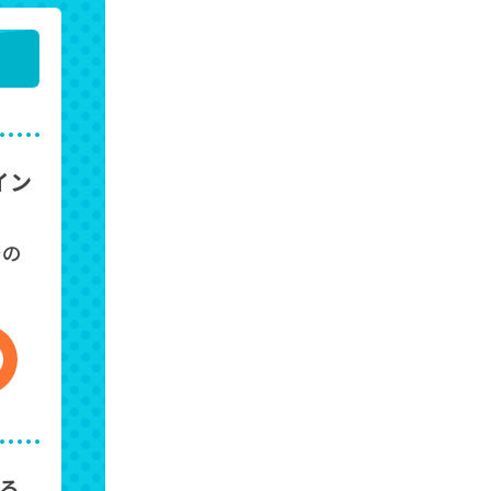
イン
での
る