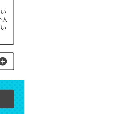
すい
介人
更い