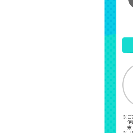
※ご
使
末
※「